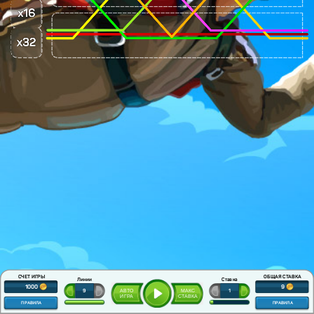
СЧЕТ ИГРЫ
ОБЩАЯ СТАВКА
Линии
Ставка
1000
9
АВТО
МАКС
9
1
ИГРА
СТАВКА
ПРАВИЛА
ПРАВИЛА